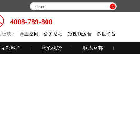
4008-789-800
团版块：
商业空间
公关活动
短视频运营
影租平台
互邦客户
核心优势
联系互邦