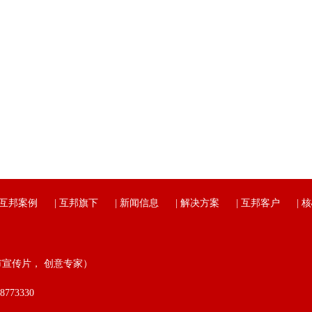
互邦案例
|
互邦旗下
|
新闻信息
|
解决方案
|
互邦客户
|
核
市宣传片， 创意专家）
773330