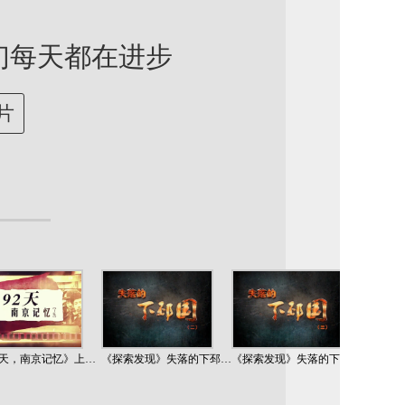
们每天都在进步
片
2天，南京记忆》上…
《探索发现》失落的下邳…
《探索发现》失落的下邳…
云