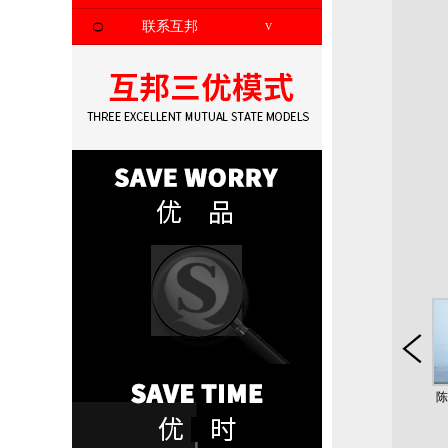
联系互邦
V
O
陈