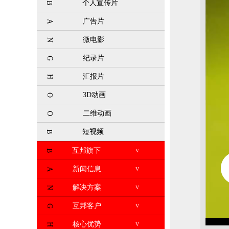
个人宣传片
B
广告片
A
微电影
N
纪录片
G
汇报片
H
3D动画
O
二维动画
O
短视频
B
互邦旗下
V
B
新闻信息
V
A
解决方案
V
N
互邦客户
V
G
核心优势
V
H