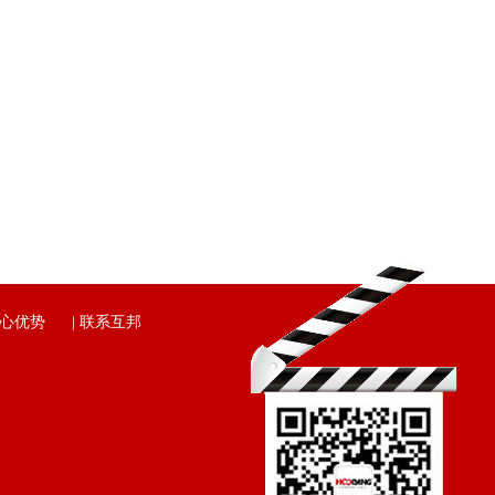
心优势
|
联系互邦