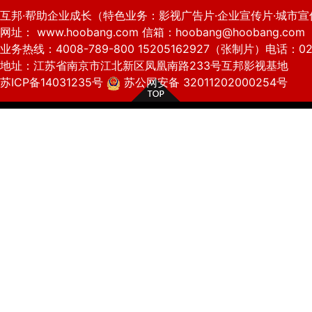
互邦·帮助企业成长（特色业务：影视广告片·企业宣传片·城市宣
网址： www.hoobang.com 信箱：hoobang@hoobang.com
业务热线：4008-789-800 15205162927（张制片）电话：025
地址：江苏省南京市江北新区凤凰南路233号互邦影视基地
苏ICP备14031235号
苏公网安备 32011202000254号