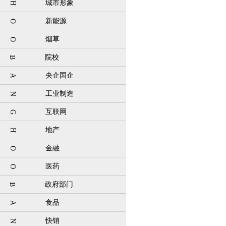
城市形象
H
新能源
O
烟草
O
院校
B
央企国企
A
工业制造
N
互联网
G
地产
H
金融
O
医药
O
政府部门
B
食品
A
快销
N