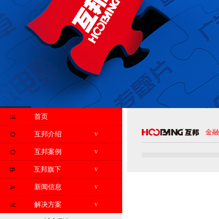
首页
H
金融
互邦介绍
V
O
互邦案例
V
O
互邦旗下
V
B
新闻信息
V
A
解决方案
V
N