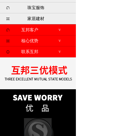
珠宝服饰
G
家居建材
H
互邦客户
V
G
核心优势
V
H
联系互邦
V
O