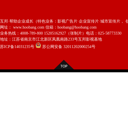
互邦·帮助企业成长（特色业务：影视广告片·企业宣传片·城市宣传片， 
网址： www.hoobang.com 信箱：hoobang@hoobang.com
业务热线：4008-789-800 15205162927（张制片）电话：025-58773330
地址：江苏省南京市江北新区凤凰南路233号互邦影视基地
苏ICP备14031235号
苏公网安备 32011202000254号