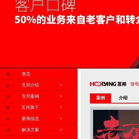
首页
H
微电
互邦介绍
V
O
互邦案例
V
O
案例
介绍
互邦旗下
V
B
新闻信息
V
A
解决方案
V
N