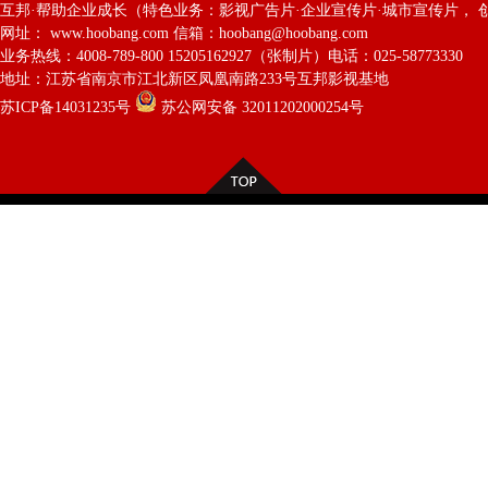
互邦·帮助企业成长（特色业务：影视广告片·企业宣传片·城市宣传片， 
网址： www.hoobang.com 信箱：hoobang@hoobang.com
业务热线：4008-789-800 15205162927（张制片）电话：025-58773330
地址：江苏省南京市江北新区凤凰南路233号互邦影视基地
苏ICP备14031235号
苏公网安备 32011202000254号