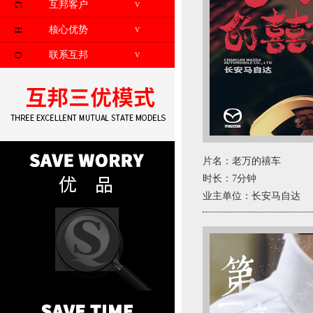
互邦客户
V
G
核心优势
V
H
联系互邦
V
O
片名：老万的禧车
时长：7分钟
业主单位：长安马自达