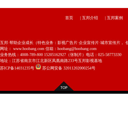
首页
|
互邦介绍
|
互邦案例
互邦·帮助企业成长（特色业务：影视广告片·企业宣传片·城市宣传片， 
网址： www.hoobang.com 信箱：hoobang@hoobang.com
业务热线：4008-789-800 15205162927（张制片）电话：025-58773330
地址：江苏省南京市江北新区凤凰南路233号互邦影视基地
苏ICP备14031235号
苏公网安备 32011202000254号