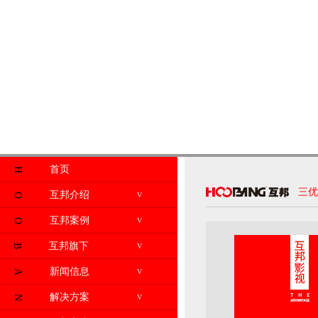
首页
H
三优
互邦介绍
V
O
互邦案例
V
O
互邦旗下
V
B
新闻信息
V
A
解决方案
V
N