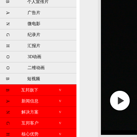
个人宣传片
B
广告片
A
微电影
N
纪录片
G
汇报片
H
3D动画
O
二维动画
O
短视频
B
互邦旗下
V
B
新闻信息
V
A
解决方案
V
N
互邦客户
V
G
核心优势
V
H